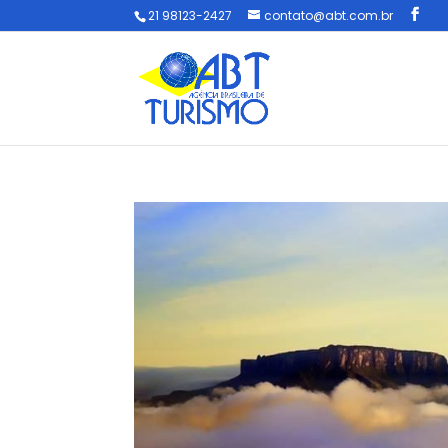
21 98123-2427
contato@abt.com.br