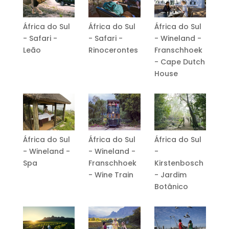
África do Sul
África do Sul
África do Sul
- Safari -
- Safari -
- Wineland -
Leão
Rinocerontes
Franschhoek
- Cape Dutch
House
África do Sul
África do Sul
África do Sul
- Wineland -
- Wineland -
-
Spa
Franschhoek
Kirstenbosch
- Wine Train
- Jardim
Botânico