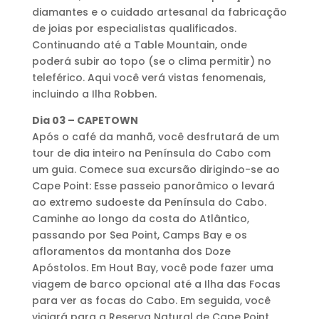
diamantes e o cuidado artesanal da fabricação
de joias por especialistas qualificados.
Continuando até a Table Mountain, onde
poderá subir ao topo (se o clima permitir) no
teleférico. Aqui você verá vistas fenomenais,
incluindo a Ilha Robben.
Dia 03 – CAPETOWN
Após o café da manhã, você desfrutará de um
tour de dia inteiro na Península do Cabo com
um guia. Comece sua excursão dirigindo-se ao
Cape Point: Esse passeio panorâmico o levará
ao extremo sudoeste da Península do Cabo.
Caminhe ao longo da costa do Atlântico,
passando por Sea Point, Camps Bay e os
afloramentos da montanha dos Doze
Apóstolos. Em Hout Bay, você pode fazer uma
viagem de barco opcional até a Ilha das Focas
para ver as focas do Cabo. Em seguida, você
viajará para a Reserva Natural de Cape Point,