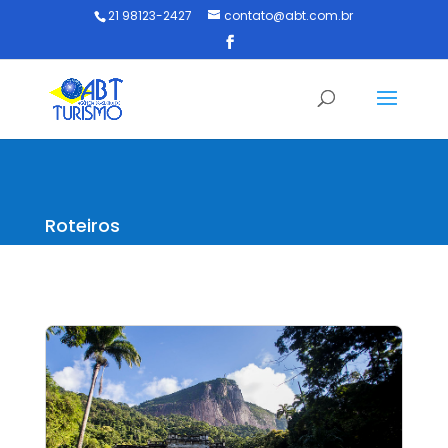
21 98123-2427
contato@abt.com.br
Roteiros