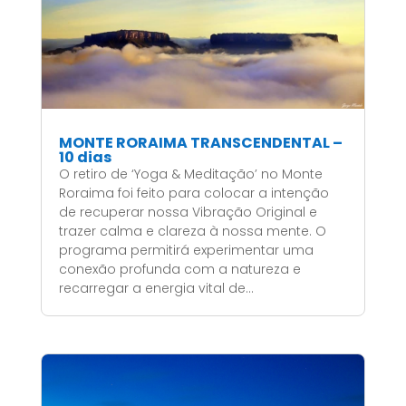
MONTE RORAIMA TRANSCENDENTAL –
10 dias
O retiro de ‘Yoga & Meditação’ no Monte
Roraima foi feito para colocar a intenção
de recuperar nossa Vibração Original e
trazer calma e clareza à nossa mente. O
programa permitirá experimentar uma
conexão profunda com a natureza e
recarregar a energia vital de...