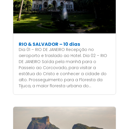
RIO & SALVADOR – 10 dias
Dia 01 – RIO DE JANEIRO Recepção no
aeroporto e traslado ao Hotel. Dia 02 – RIO
DE JANEIRO Saída pela manhã para o
Passeio ao Corcovado, para visitar a
estátua do Cristo e conhecer a cidade do
alto. Prosseguimento para a Floresta da
Tijuca, a maior floresta urbana do...