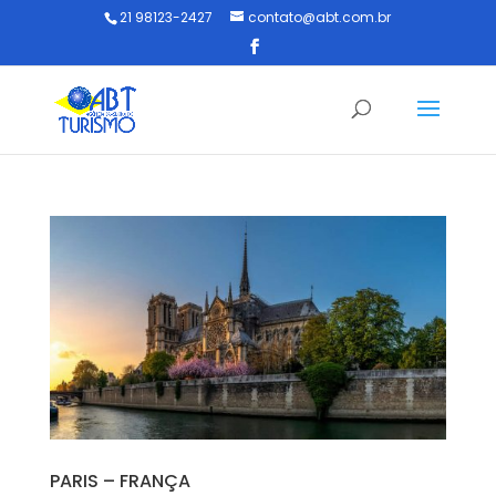
21 98123-2427
contato@abt.com.br
PARIS – FRANÇA