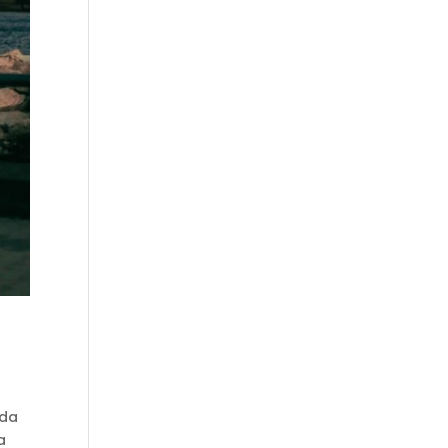
ida
a