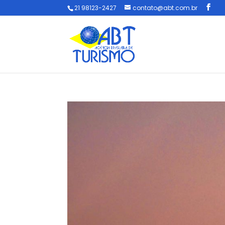
21 98123-2427
contato@abt.com.br