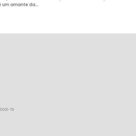
ê um amante da...
40001-79