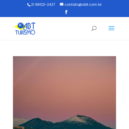
21 98123-2427
contato@abt.com.br