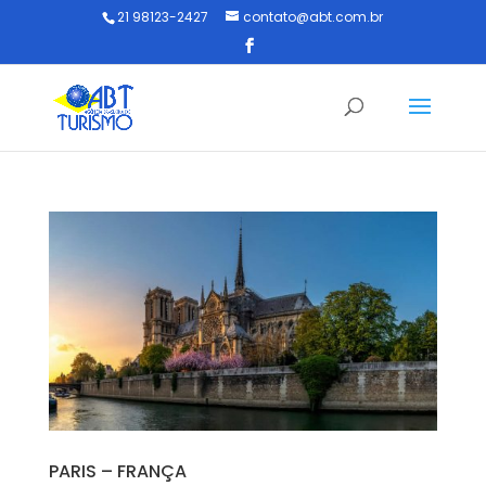
21 98123-2427
contato@abt.com.br
PARIS – FRANÇA