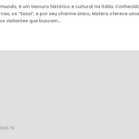
undo, é um tesouro histórico e cultural na Itália. Conhecid
nas, os “Sassi”, e por seu charme único, Matera oferece um
os visitantes que buscam...
40001-79