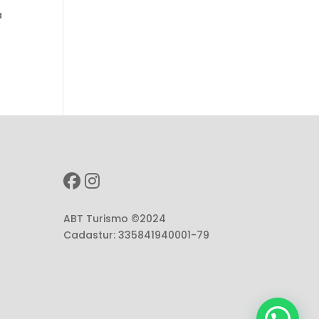
a
a
ABT Turismo ©2024
Cadastur: 335841940001-79