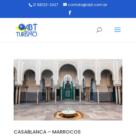
21 98123-2427
contato@abt.com.br
CASABLANCA – MARROCOS