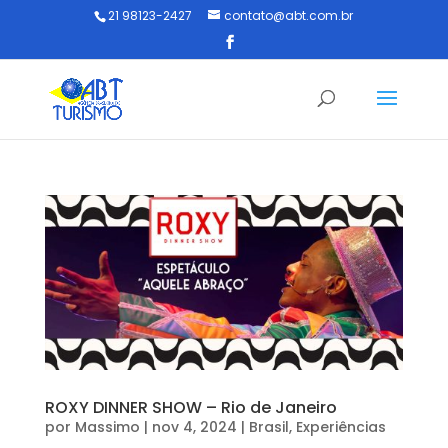
21 98123-2427
contato@abt.com.br
ROXY DINNER SHOW – Rio de Janeiro
por
Massimo
|
nov 4, 2024
|
Brasil
,
Experiências