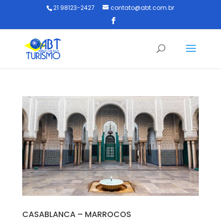
21 98123-2427
contato@abt.com.br
CASABLANCA – MARROCOS