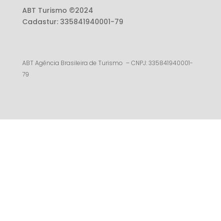
ABT Turismo ©2024
Cadastur: 335841940001-79
ABT Agência Brasileira de Turismo – CNPJ: 335841940001-
79