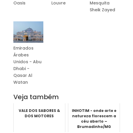
Oasis
Louvre
Mesquita
Sheik Zayed
Emirados
Árabes
Unidos - Abu
Dhabi -
Qasar Al
Watan
Veja também
VALE DOS SABORES &
INHOTIM - onde arte e
DOS MOTORES
natureza florescem a
céu aberto –
Brumadinho/MG