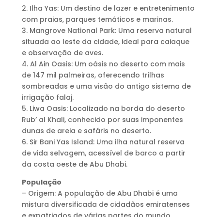
2. Ilha Yas: Um destino de lazer e entretenimento
com praias, parques temáticos e marinas.
3. Mangrove National Park: Uma reserva natural
situada ao leste da cidade, ideal para caiaque
e observação de aves.
4. Al Ain Oasis: Um oásis no deserto com mais
de 147 mil palmeiras, oferecendo trilhas
sombreadas e uma visão do antigo sistema de
irrigação falaj.
5. Liwa Oasis: Localizado na borda do deserto
Rub’ al Khali, conhecido por suas imponentes
dunas de areia e safáris no deserto.
6. Sir Bani Yas Island: Uma ilha natural reserva
de vida selvagem, acessível de barco a partir
da costa oeste de Abu Dhabi.
População
– Origem: A população de Abu Dhabi é uma
mistura diversificada de cidadãos emiratenses
e expatriados de várias partes do mundo.