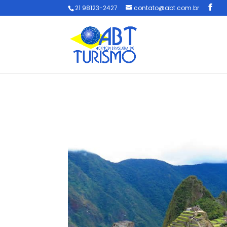
21 98123-2427
contato@abt.com.br