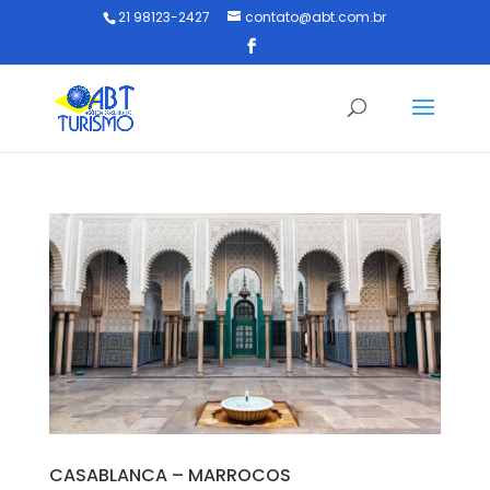
21 98123-2427
contato@abt.com.br
CASABLANCA – MARROCOS