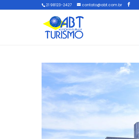
21 98123-2427
contato@abt.com.br