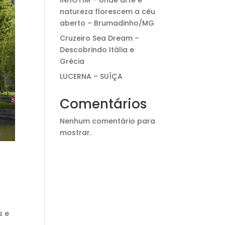
INHOTIM – onde arte e
natureza florescem a céu
aberto – Brumadinho/MG
Cruzeiro Sea Dream –
Descobrindo Itália e
Grécia
LUCERNA – SUÍÇA
Comentários
Nenhum comentário para
mostrar.
s e