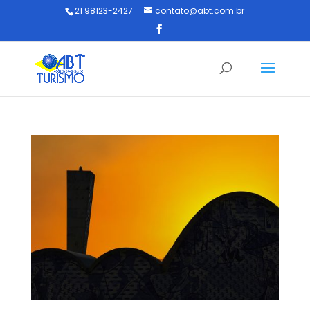
21 98123-2427
contato@abt.com.br